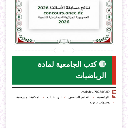


2026-07-31
ecoledz.net
شاهد الموضوع
🔴 كتب الجامعية لمادة
الرياضيات

2023/03/02 - ecoledz

الرئيسية
التعليم الجامعي
الرياضيات
المكتبة المدرسية
>
>
>
توجيهات تربوية
>