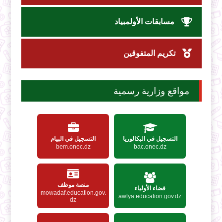
مسابقات الأولمبياد
تكريم المتفوقين
مواقع وزارية رسمية
التسجيل في البكالوريا
التسجيل في البيام
bem.onec.dz
bac.onec.dz
منصة موظف
فضاء الأولياء
mowadaf.education.gov.
awlya.education.gov.dz
dz