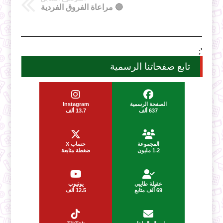
🔴 مراعاة الفروق الفردية
';
تابع صفحاتنا الرسمية
الصفحة الرسمية
Instagram
637 ألف
13.7 ألف
المجموعة
حساب X
1.2 مليون
ضغطة متابعة
عقيلة طايبي
يوتيوب
69 ألف متابع
12.5 ألف