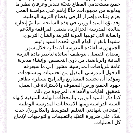
جميع مستخدمي القطاع بتحيّة تقدير وعرفان نظير ما 
يبذلونه من مجهودات، حاثًا إياهم على مواصلة العمل 
بعزم وثبات وإصرار للرقي بقطاع التربية الوطنية. 
وقد نوّه السيد الوزير، في هذه السانحة  بما تمّ إنجازه 
لفائدة المدرسة الجزائرية، بفضل 
المرافقة والدّعم 
والعناية التي توليها الدولة للتربية والشأن التربوي، 
مشيدا بالقرار الهام الذي اتّخذه السيد رئيس 
الجمهورية، لفائدة المدرسة الابتدائية خلال شهر 
رمضان الفضيل، بتوظيف أساتذة لتأطير مادة التربية 
البدنية والرياضية، من ذوي التخصص، وإنشاء مديرية 
عامة للرياضات المدرسية، مشيرا إلى ما سيعرفه 
الدخول المدرسي المقبل من تحسينات ومستجدات 
ومؤكدا أن تجسيد المشاريع والبرامج يستلزم تظافر 
جهود الجميع ورص الصفوف والاستزادة في العمل، 
لتحقيق الغايات والأهداف المرجوة من ذلك.
كما ذكّر السيد الوزير، بالمحطّات الهامة المتبقية لإنهاء 
السنة الدراسية ومنها الامتحانات المدرسية الوطنية 
(امتحاني شهادتي التعليم المتوسط والبكالوريا)، حيث 
شدّد على ضرورة التقيّد بالتعليمات والتوجيهات لإنجاح 
كل العمليات.