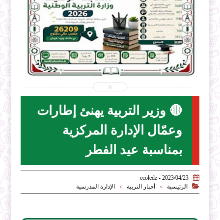


2026-07-28
ecoledz.net
شاهد الموضوع
‏🔴 وزير التربية يهنئ إطارات
وعمّال الإدارة المركزية
بمناسبة عيد الفطر‏

2023/04/23 - ecoledz

الرئيسية
أخبار التربية
الإدارة المدرسية
>
>