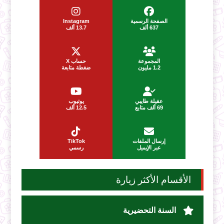
الصفحة الرسمية
Instagram
637 ألف
13.7 ألف
المجموعة
حساب X
1.2 مليون
ضغطة متابعة
عقيلة طايبي
يوتيوب
69 ألف متابع
12.5 ألف
إرسال الملفات
TikTok
عبر الإيميل
رسمي
الأقسام الأكثر زيارة
السنة التحضيرية