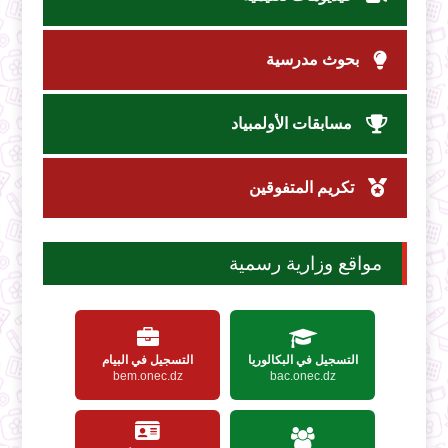
بحوث مدرسية
مسابقات الأولمبياد
تكريم المتفوقين
مواقع وزارية رسمية
التسجيل في البكالوريا
التسجيل في البيام
bem.onec.dz
bac.onec.dz