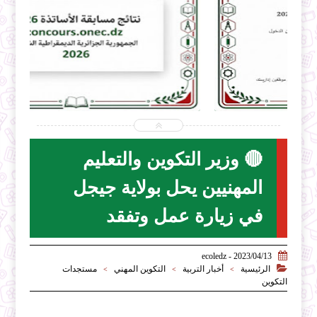


2026-07-31
ecoledz.net
شاهد الموضوع
🔴 وزير التكوين والتعليم
المهنيين يحل بولاية جيجل
في زيارة عمل وتفقد

2023/04/13 - ecoledz

الرئيسية
أخبار التربية
التكوين المهني
مستجدات
>
>
>
التكوين