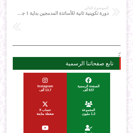
الموضوع التالي
دورة تكوينية ثانية للأساتذة المدمجين بداية 1 جويلية القادم
';
تابع صفحاتنا الرسمية
الصفحة الرسمية
Instagram
637 ألف
13.7 ألف
المجموعة
حساب X
1.2 مليون
ضغطة متابعة