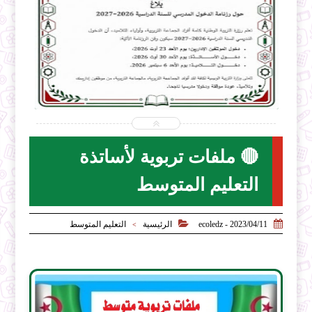


2026-07-31
ecoledz.net
شاهد الموضوع
🔴 ملفات تربوية لأساتذة
التعليم المتوسط


2023/04/11 - ecoledz
الرئيسية
التعليم المتوسط
>