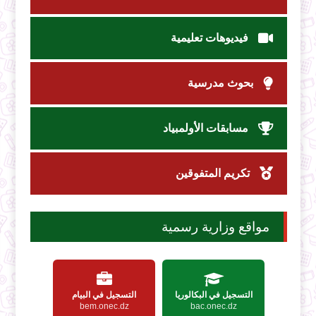
فيديوهات تعليمية
بحوث مدرسية
مسابقات الأولمبياد
تكريم المتفوقين
مواقع وزارية رسمية
التسجيل في البكالوريا
التسجيل في البيام
bem.onec.dz
bac.onec.dz