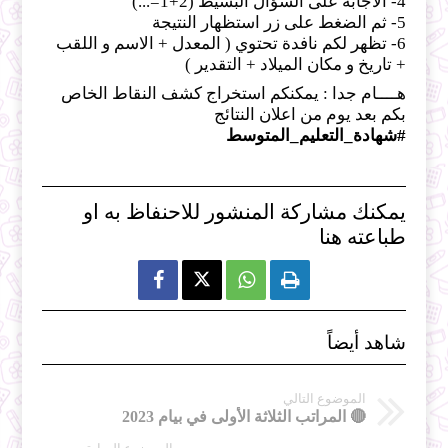
4- الاجابة على السؤال البسيط (2+1=...)
5- ثم الضغط على زر استظهار النتيجة
6- تظهر لكم نافدة تحتوي ( المعدل + الاسم و اللقب
+ تاريخ و مكان الميلاد + التقدير )
هــــام جدا : يمكنكم استخراج كشف النقاط الخاص
بكم بعد يوم من اعلان النتائج
#شهادة_التعليم_المتوسط
يمكنك مشاركة المنشور للاحنفاظ به او
طباعته هنا



شاهد أيضاً
الموضوع التالي
🔴 المراتب الثلاثة الأولى في بيام 2023