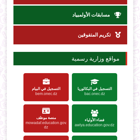
مسابقات الأولمبياد
تكريم المتفوقين
مواقع وزارية رسمية
التسجيل في البكالوريا
التسجيل في البيام
bem.onec.dz
bac.onec.dz
منصة موظف
فضاء الأولياء
mowadaf.education.gov.
awlya.education.gov.dz
dz