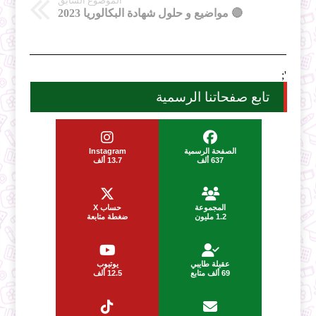
الموضوع السابق
🔴 مواضيع و حلول شهادة البكالوريا 2023
';
تابع صفحاتنا الرسمية
الصفحة الرسمية
Instagram
637 ألف
13.7 ألف
المجموعة
حساب X
1.2 مليون
ضغطة متابعة
عقيلة طايبي
يوتيوب
69 ألف متابع
12.5 ألف