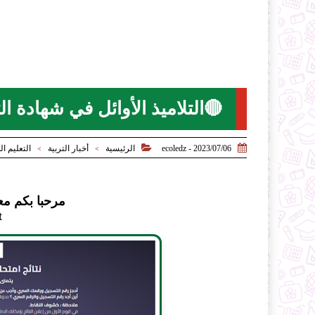
🔴التلاميذ الأوائل في شهادة التع


2023/07/06 - ecoledz
الرئيسية
أخبار التربية
التعليم ا
>
>
مرحبا بكم مع
t