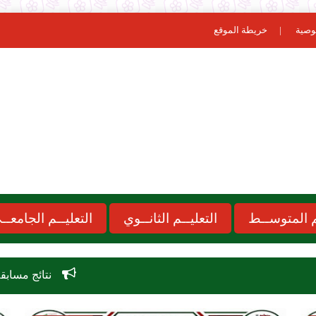
وصية
خريطة الموقع
ـم المتوســط
التعليــم الثانــوي
التعليــم الجامعــ
نتائج مسابقة الاساتذة 2026 concours onec dz