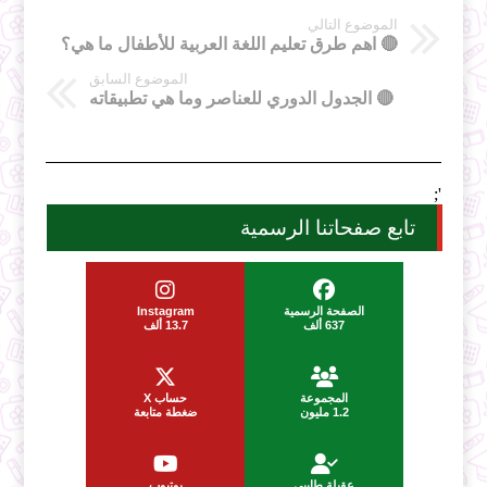
الموضوع التالي
🔴 اهم طرق تعليم اللغة العربية للأطفال ما هي؟
الموضوع السابق
🔴 الجدول الدوري للعناصر وما هي تطبيقاته
';
تابع صفحاتنا الرسمية
الصفحة الرسمية
Instagram
637 ألف
13.7 ألف
المجموعة
حساب X
1.2 مليون
ضغطة متابعة
عقيلة طايبي
يوتيوب