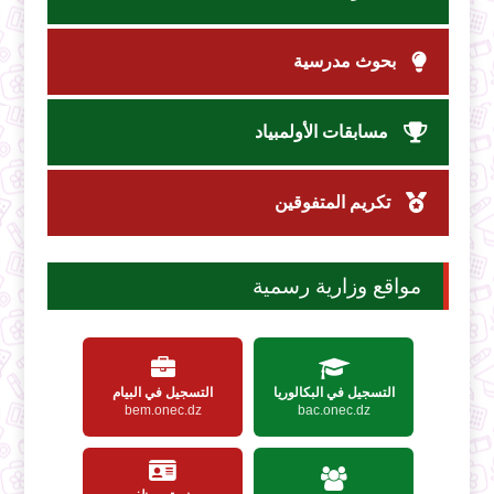
بحوث مدرسية
مسابقات الأولمبياد
تكريم المتفوقين
مواقع وزارية رسمية
التسجيل في البكالوريا
التسجيل في البيام
bem.onec.dz
bac.onec.dz