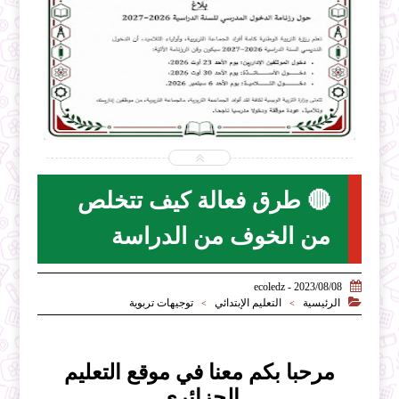


2026-07-31
ecoledz.net
شاهد الموضوع
🔴 طرق فعالة كيف تتخلص
من الخوف من الدراسة

2023/08/08 - ecoledz

الرئيسية
التعليم الإبتدائي
توجيهات تربوية
>
>
مرحبا بكم معنا في موقع التعليم
الجزائري