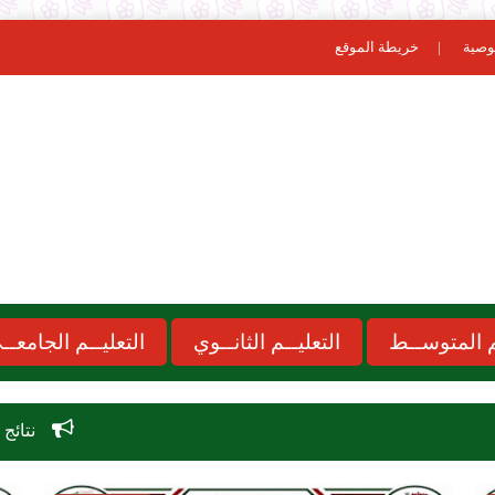
وصية
خريطة الموقع
ـم المتوســط
التعليــم الثانــوي
التعليــم الجامعــ
نتائج مسابقة الاساتذة 2026 concours onec dz