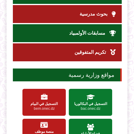
بحوث مدرسية
مسابقات الأولمبياد
تكريم المتفوقين
مواقع وزارية رسمية
التسجيل في البكالوريا
التسجيل في البيام
bem.onec.dz
bac.onec.dz
منصة موظف
فضاء الأولياء