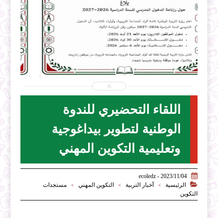


2026-07-31
ecoledz.net
شاهد الموضوع
اللقاء التحضيري للندوة
الوطنية لتطوير بيداغوجية
وتعليمية التكوين المهني

2023/11/04 - ecoledz

الرئيسية
أخبار التربية
التكوين المهني
مستجدات
>
>
>
التكوين