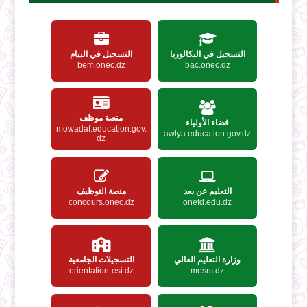
التسجيل في البكالوريا
التسجيل في البيام
bem.onec.dz
bac.onec.dz
منصة موظف
فضاء الأولياء
mowadaf.education.gov.
awlya.education.gov.dz
dz
التعليم عن بعد
منصة التوظيف
concours.onec.dz
onefd.edu.dz
وزارة التعليم العالي
التسجيلات الجامعية
orientation-esi.dz
mesrs.dz