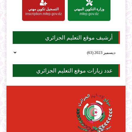
وزارة التكوين المهني
التسجيل تكوين مهني
inscription.mfep.gov.dz
mfep.gov.dz
أرشيف موقع التعليم الجزائري
عدد زيارات موقع التعليم الجزائري