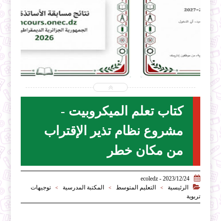


2026-07-31
ecoledz.net
شاهد الموضوع
كتاب تعلم الميكروبيت -
مشروع نظام تذير الإقتراب
من مكان خطر

2023/12/24 - ecoledz

الرئيسية
التعليم المتوسط
المكتبة المدرسية
توجيهات
>
>
>
تربوية