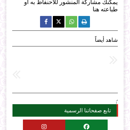
يمكنك مشاركة المنشور للاحنفاظ به او
طباعته هنا



شاهد أيضاً
';
تابع صفحاتنا الرسمية