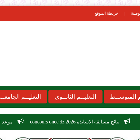
وصية
خريطة الموقع
ـم المتوســط
التعليــم الثانــوي
التعليــم الجامعــ
ساتذة 2026 concours onec dz
موعد الدخول المدرسي 2026-2027