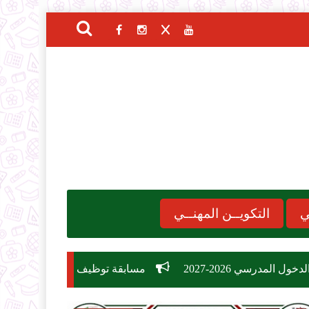
ي
التكويــن المهنــي
مسابقة توظيف وزارة التربية الوطنية 2026: دليل الشروط، التخصصات، وكيفية التسجيل في 26,209 منصب