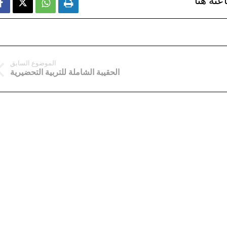
عته هنا



الموضوع السابق
الحقيبة الشاملة للتربية التحضيرية