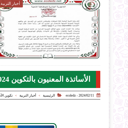
أخبار التربية

2026-07-28
2
ecoledz.net
شاهد الموضوع
الأساتذة المعنيون بالتكوين 2024 - 2025


2024/02/11 - ecoledz
الرئيسية
أخبار التربية
تكوين الأ
>
>