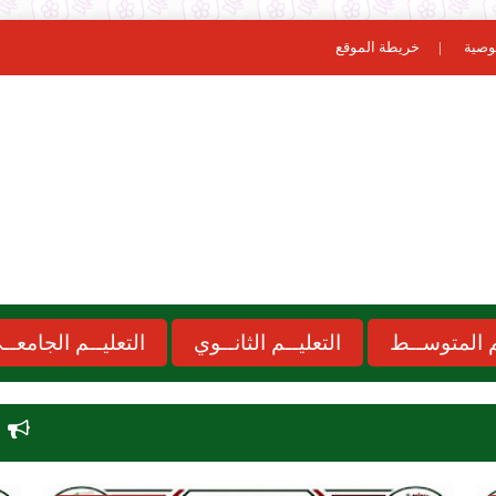
وصية
خريطة الموقع
ـم المتوســط
التعليــم الثانــوي
التعليــم الجامعــ
موعد الدخول المدرسي 6