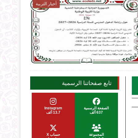
أخبار التوظيف

2026-07-31
ecoledz.net
شاهد الموضوع
تابع صفحاتنا الرسمية
الصفحة الرسمية
Instagram
637 ألف
13.7 ألف
المجموعة
حساب X