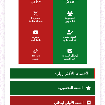
637 ألف
13.7 ألف
المجموعة
حساب X
1.2 مليون
ضغطة متابعة
عقيلة طايبي
يوتيوب
69 ألف متابع
12.5 ألف
إرسال الملفات
TikTok
عبر الإيميل
رسمي
الأقسام الأكثر زيارة
السنة التحضيرية
السنة الأولى ابتدائي