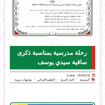


2026-07-31
ecoledz.net
شاهد الموضوع
رحلة مدرسية بمناسبة ذكرى
ساقية سيدي يوسف

2024/02/10 - ecoledz

الرئيسية
أخبار التربية
التعليم الإبتدائي
توجيهات تربوية
>
>
>