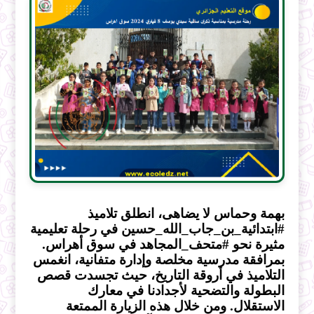
بهمة وحماس لا يضاهى، انطلق تلاميذ
#ابتدائية_بن_جاب_الله_حسين
في رحلة تعليمية
مثيرة نحو
#متحف_المجاهد
في سوق أهراس.
بمرافقة مدرسية مخلصة وإدارة متفانية، انغمس
التلاميذ في أروقة التاريخ، حيث تجسدت قصص
البطولة والتضحية لأجدادنا في معارك
الاستقلال. ومن خلال هذه الزيارة الممتعة