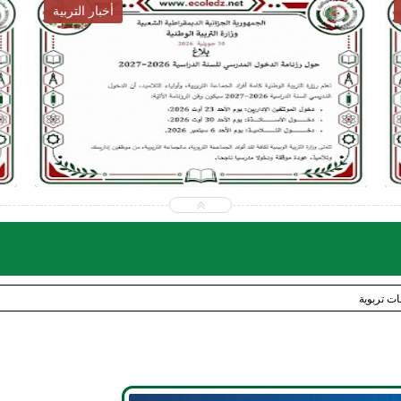
أخبار التوظيف
2026-07-31
202
ecoledz.net
ec
شاهد الموضوع
ات تربوية