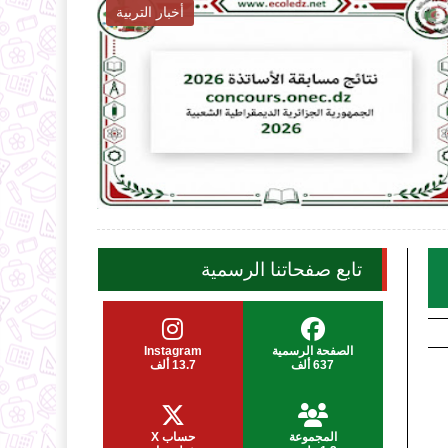
أخبار التربية

2026-08-06
ecoledz.net
شاهد الموضوع
تابع صفحاتنا الرسمية
الصفحة الرسمية
Instagram
637 ألف
13.7 ألف
المجموعة
حساب X