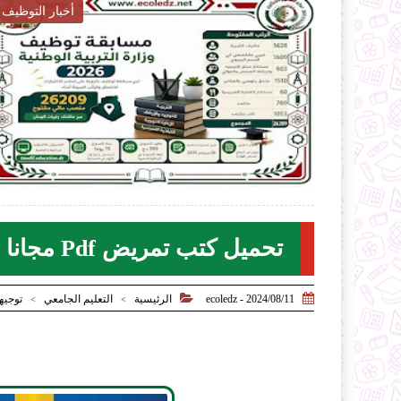
أخبار التربية

6-07-28
2026-07-28
oledz.net
ecoledz.net
شاهد الموضوع
تحميل كتب تمريض Pdf مجانا


2024/08/11 - ecoledz
الرئيسية
التعليم الجامعي
توجيه
>
>