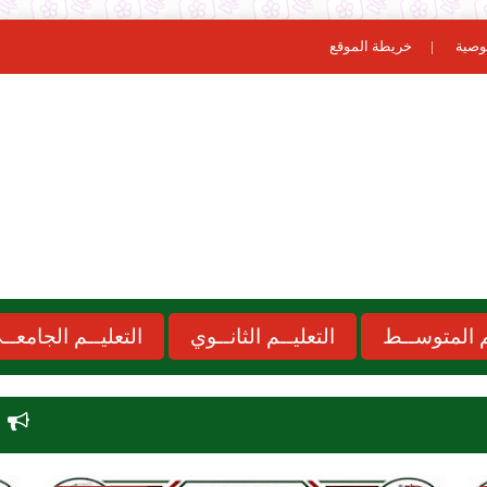
وصية
خريطة الموقع
ـم المتوســط
التعليــم الثانــوي
التعليــم الجامعــ
نتائج مسابقة الاساتذة 2026 onec dz