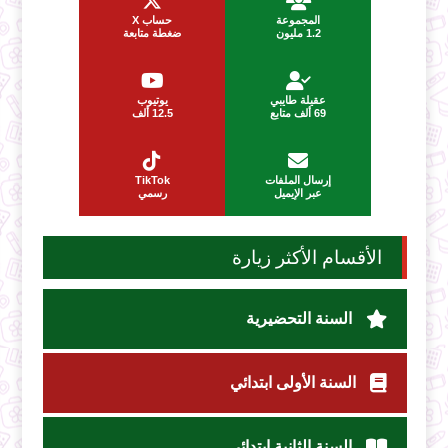
المجموعة
حساب X
1.2 مليون
ضغطة متابعة
عقيلة طايبي
يوتيوب
69 ألف متابع
12.5 ألف
إرسال الملفات
TikTok
عبر الإيميل
رسمي
الأقسام الأكثر زيارة
السنة التحضيرية
السنة الأولى ابتدائي
السنة الثانية ابتدائي