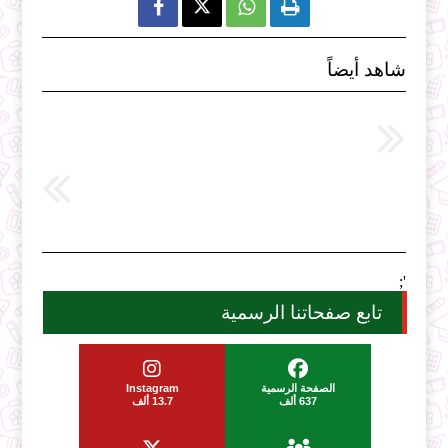



شاهد أيضاً
';
تابع صفحاتنا الرسمية
الصفحة الرسمية
Instagram
637 ألف
13.7 ألف