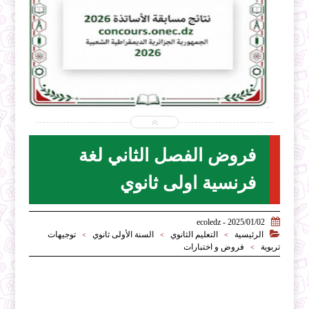


2026-07-31
ecoledz.net
شاهد الموضوع
فروض الفصل الثاني لغة
فرنسية اولى ثانوي

2025/01/02 - ecoledz

الرئيسية
التعليم الثانوي
السنة الأولى ثانوي
توجيهات
>
>
>
تربوية
فروض و اختبارات
>