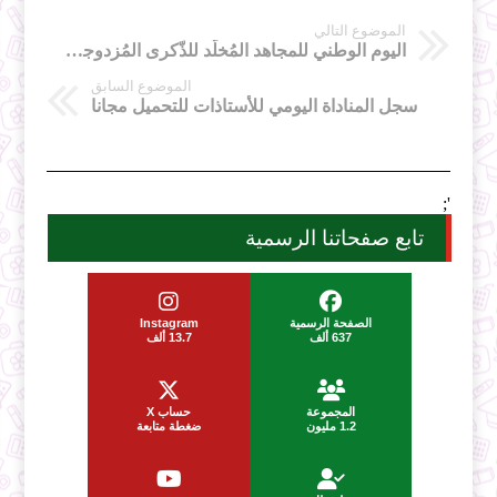
الموضوع التالي
اليوم الوطني للمجاهد المُخلّد للذّكرى المُزدوجة لهُجومات الشّمال القسنطينيّ وانعقاد مُؤتمر الصُّومام ﴿ 20 أوت 1955 / 1956 ﴾
الموضوع السابق
سجل المناداة اليومي للأستاذات للتحميل مجانا
';
تابع صفحاتنا الرسمية
الصفحة الرسمية
Instagram
637 ألف
13.7 ألف
المجموعة
حساب X
1.2 مليون
ضغطة متابعة