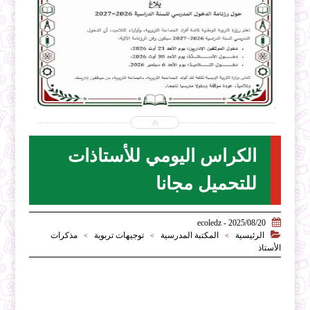


2026-07-28
ecoledz.net
شاهد الموضوع
الكراس اليومي للأستاذات
للتحميل مجانا

2025/08/20 - ecoledz

الرئيسية
المكتبة المدرسية
توجيهات تربوية
مذكرات
>
>
>
الأستاذ