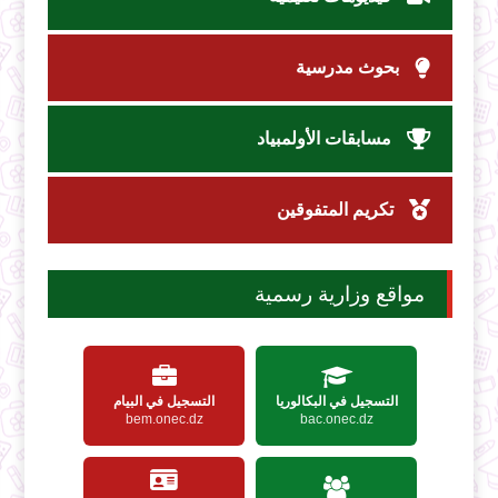
بحوث مدرسية
مسابقات الأولمبياد
تكريم المتفوقين
مواقع وزارية رسمية
التسجيل في البكالوريا
التسجيل في البيام
bem.onec.dz
bac.onec.dz