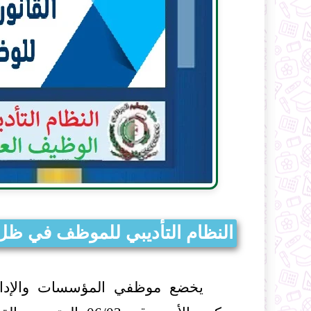
النظام التأديبي للموظف في ظل الأمر 
يخضع موظفي المؤسسات والإدارات 