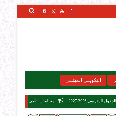
ي
التكويــن المهنــي
مسابقة توظيف وزارة التربية الوطنية 2026: دليل الشروط، التخصصات، وكيفية التسجيل في 26,209 منصب