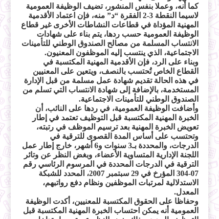
كما أنه، وعملا بنفس المنشور، تضيف الوظيفة العمومية
لاسيما النقطة 3-2 الفقرة “د” منه، فإن اعتماد الأقدمية
المهنية المؤداة في قطاعات النشاطات الأخرى غير قطاع
الوظيفة العمومية حسب ردها، يتم بناء على شهادات
الانتساب المسلمة من مصالح الصندوق الوطني للتأمينات
الاجتماعية، الذي ينتسب إليه الموظفون المعنيون.
وبناء على الرد، فإن الأقدمية المهنية المكتسبة في
القطاع الخاص تُحتسب بالنصف، ويتعين على المعنيين
في هذه الحالة تقديم شهادة عمل مسلمة من قبل الإدارة
المستخدمة، بالإضافة إلى شهادة الانتساب التي تسلم من
الصندوق الوطني للتأمينات الاجتماعية.
وأضافت الوظيفة العمومية، في ردها على النائب، أن
الخبرة المهنية المكتسبة قبل التوظيف تعتمد في إطار
تعويض الخبرة المهنية بعد ترسيم الموظف في رتبته،
وتحتسب على أساس المدة القصوى للترقية في
الدرجات، والمحددة بـ3 سنوات و6 أشهر، خارج إطار عمل
اللجنة الإدارية المتساوية الأعضاء، وبغض النظر عن وتائر
الترقية في الدرجات المحددة في المرسوم الرئاسي رقم
07-304 المؤرخ في 29 سبتمبر 2007، المحدد للشبكة
الاستدلالية لمرتبات الموظفين ونظام دفع رواتبهم،
المعدل.
وحفاظا على الحقوق المكتسبة للمعنيين، أكدت الوظيفة
العمومية أنه يمكن احتساب الخبرة المهنية المكتسبة قبل