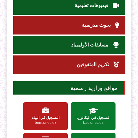
فيديوهات تعليمية
بحوث مدرسية
مسابقات الأولمبياد
تكريم المتفوقين
مواقع وزارية رسمية
التسجيل في البكالوريا
التسجيل في البيام
bem.onec.dz
bac.onec.dz