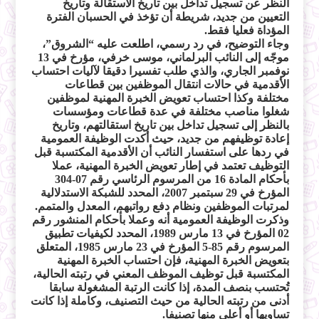
النظر عن تسجيل تداخل بين تاريخ الاستقالة وتاريخ
التعيين من جديد، شريطة أن تؤخذ في الحسبان الفترة
المؤداة فعليا فقط.
وجاء التوضيح، في رد رسمي، اطلعت عليه “الشروق”،
موجّه إلى النائب البرلماني، موسى خرفي، مؤرخ في 13
نوفمبر الجاري، والذي طلب تفسيرا دقيقا لآليات احتساب
الأقدمية في حالات انتقال الموظفين بين قطاعات
مختلفة وكذا احتساب تعويض الخبرة المهنية لموظفين
شغلوا مناصب مختلفة في عدة قطاعات ومؤسسات
بالنظر إلى تسجيل تداخل بين تاريخ استقالتهم، وتاريخ
إعادة توظيفهم من جديد، حيث أكدت الوظيفة العمومية
في ردها على استفسار النائب أن الأقدمية المكتسبة قبل
التوظيف تعتمد في إطار تعويض الخبرة المهنية، عملا
بأحكام المادة 16 من المرسوم الرئاسي رقم 07-304
المؤرخ في 29 سبتمبر 2007، المحدد للشبكة الاستدلالية
لمرتبات الموظفين ونظام دفع رواتبهم، المعدل والمتمم.
وذكرت الوظيفة العمومية أنه وعملا بأحكام المنشور رقم
02 المؤرخ في 13 مارس 1989، المحدد لكيفيات تطبيق
المرسوم رقم 85-5 المؤرخ في 23 مارس 1985، المتعلق
بتعويض الخبرة المهنية، فإن احتساب الخبرة المهنية
المكتسبة قبل توظيف الموظف المعني في رتبته الحالية،
تُحتسب بنصف المدة، إذا كانت الرتبة المشغولة سابقا
أدنى من رتبته الحالية من حيث التصنيف، وكاملة إذا كانت
تساويها أو أعلى منها تصنيفا.