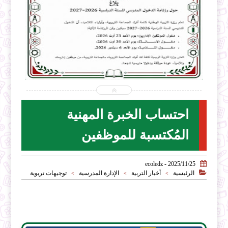


2026-07-31
ecoledz.net
شاهد الموضوع
احتساب الخبرة المهنية
المُكتسبة للموظفين

2025/11/25 - ecoledz

الرئيسية
أخبار التربية
الإدارة المدرسية
توجيهات تربوية
>
>
>