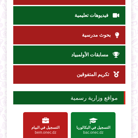
فيديوهات تعليمية
بحوث مدرسية
مسابقات الأولمبياد
تكريم المتفوقين
مواقع وزارية رسمية
التسجيل في البكالوريا
التسجيل في البيام
bem.onec.dz
bac.onec.dz