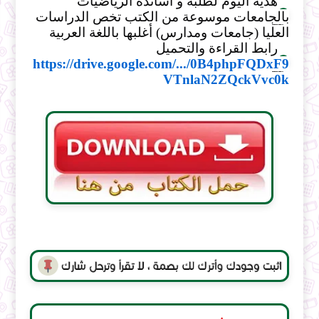
هدية اليوم لطلبة و أساتذة الرياضيات
بالجامعات موسوعة من الكتب تخص الدراسات
العليا (جامعات ومدارس) أغلبها باللغة العربية
رابط القراءة والتحميل
https://drive.google.com/.../0B4phpFQDxF9
VTnlaN2ZQckVvc0k