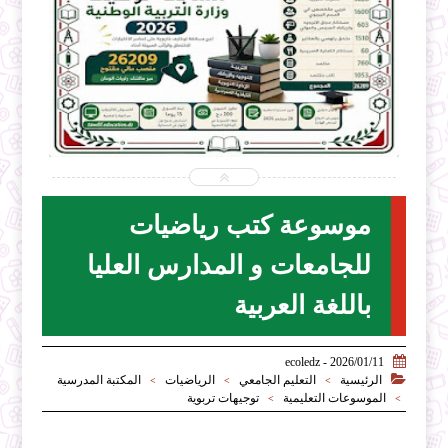


2026-07-28
ecoledz.net
شاهد الموضوع
موسوعة كتب رياضيات
للجامعات و المدارس العليا
باللغة العربية

2026/01/11 - ecoledz

الرئيسية
التعليم الجامعي
الرياضيات
المكتبة المدرسية
>
>
>
الموسوعات التعليمية
توجيهات تربوية
>
>