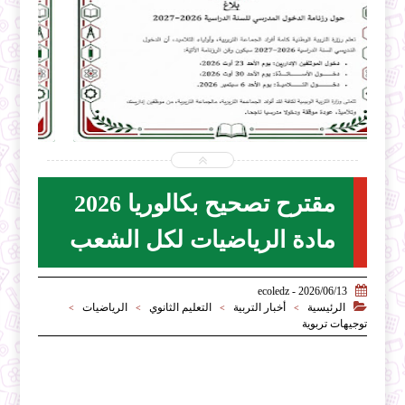


2026-07-31
ecoledz.net
شاهد الموضوع
مقترح تصحيح بكالوريا 2026
مادة الرياضيات لكل الشعب

2026/06/13 - ecoledz

الرئيسية
أخبار التربية
التعليم الثانوي
الرياضيات
>
>
>
>
توجيهات تربوية