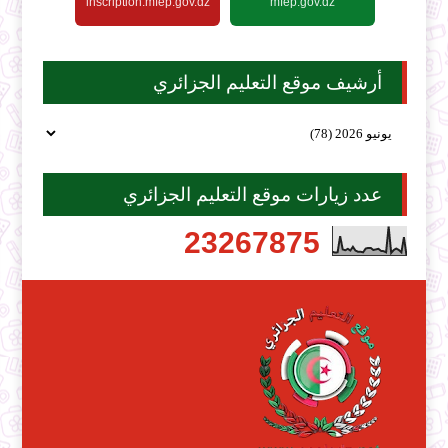
inscription.mfep.gov.dz
mfep.gov.dz
أرشيف موقع التعليم الجزائري
عدد زيارات موقع التعليم الجزائري
2
3
2
6
7
8
7
5