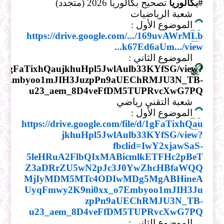
#بكالوريا
تصحيح بكالوريا 2026 (متجدد)
شعبة الرياضيات
الموضوع الأول :
https://drive.google.com/.../169uvAWrMLb
k67Ed6aUm.../view...
الموضوع الثاني :
ile/d/1gFaTixhQaujkhuHpl5JwlAulb33KYfSG/view?
o7Embyoo1mJIH3JuzpPn9aUEChRMJU3N_TB-
u23_aem_8D4veFfDM5TUPRvcXwG7PQ
شعبة التقني رياضي
الموضوع الأول :
https://drive.google.com/file/d/1gFaTixhQau
jkhuHpl5JwlAulb33KYfSG/view?
fbclid=IwY2xjawSaS-
5leHRuA2FlbQIxMABicmlkETFHc2pBeT
Z3aDRrZU5wN2pJc3J0YwZhcHBfaWQQ
MjIyMDM5MTc4ODIwMDg5MgABHineA
UyqFmwy2K9ni0xx_o7Embyoo1mJIH3Ju
zpPn9aUEChRMJU3N_TB-
u23_aem_8D4veFfDM5TUPRvcXwG7PQ
الموضوع الثاني :