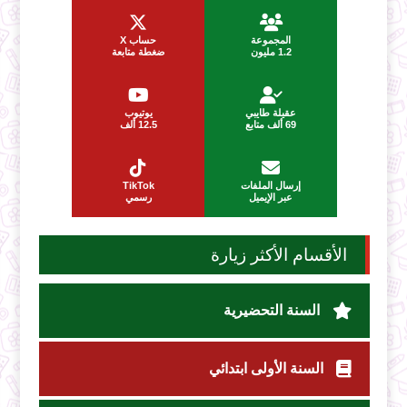
المجموعة
حساب X
1.2 مليون
ضغطة متابعة
عقيلة طايبي
يوتيوب
69 ألف متابع
12.5 ألف
إرسال الملفات
TikTok
عبر الإيميل
رسمي
الأقسام الأكثر زيارة
السنة التحضيرية
السنة الأولى ابتدائي