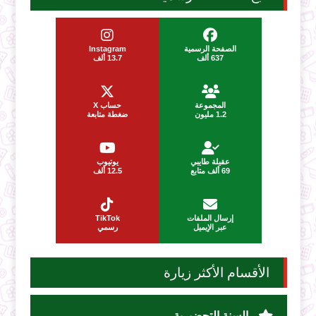
الصفحة الرسمية
Instagram
637 ألف
13.7 ألف
المجموعة
حساب X
1.2 مليون
ضغطة متابعة
عقيلة طايبي
يوتيوب
69 ألف متابع
12.5 ألف
إرسال الملفات
TikTok
عبر الإيميل
رسمي
الأقسام الأكثر زيارة
السنة التحضيرية