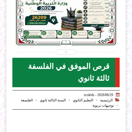


2026-07-28
ecoledz.net
شاهد الموضوع
قرص الموفق في الفلسفة
ثالثة ثانوي

2026/06/29 - ecoledz

الرئيسية
التعليم الثانوي
السنة الثالثة ثانوي
الفلسفة
>
>
>
توجيهات تربوية
>