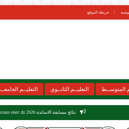
وصية
خريطة الموقع
ـم المتوســط
التعليــم الثانــوي
التعليــم الجامعــ
نتائج مسابقة الاساتذة 2026 concours onec dz
موعد الدخول ا