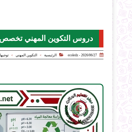
دروس التكوين المهني تخصص ا


2026/06/27 - ecoledz
الرئيسية
التكوين المهني
توجيها
>
>