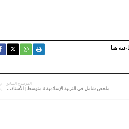
عته هنا



الموضوع السابق
ملخص شامل في التربية الإسلامية 4 متوسط | الأستاذ نورالدين جغلولملخص شامل في التربية الإسلامية 4 متوسط | الأستاذ نورالدين جغلول