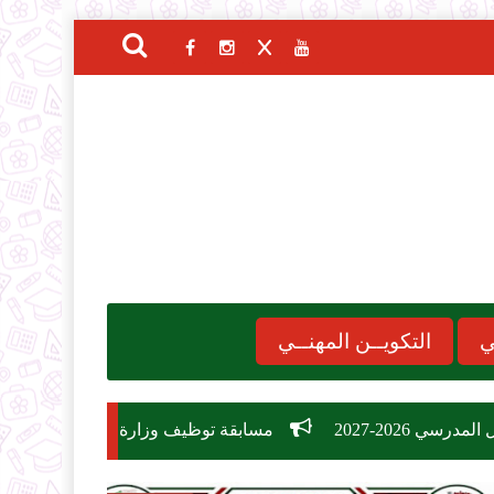
ي
التكويــن المهنــي
مسابقة توظيف وزارة التربية الوطنية 2026: دليل الشروط، التخصصات، وكيفية التسجيل في 26,209 منصب