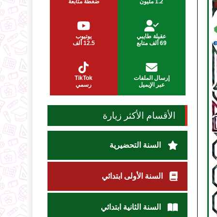
1.2 مليون
ضغطة متابعة
عقيلة طايبي
يوتيوب
69 ألف متابع
12.5 ألف
إرسال الملفات
TikTok
عبر الإيميل
رسمي
الأقسام الأكثر زيارة
السنة التحضيرية
السنة الأولى ابتدائي
السنة الثانية ابتدائي