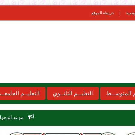
وصية
خريطة الموقع
ـم المتوســط
التعليــم الثانــوي
التعليــم الجامعــ
موعد الدخول المدرسي 2026-2027