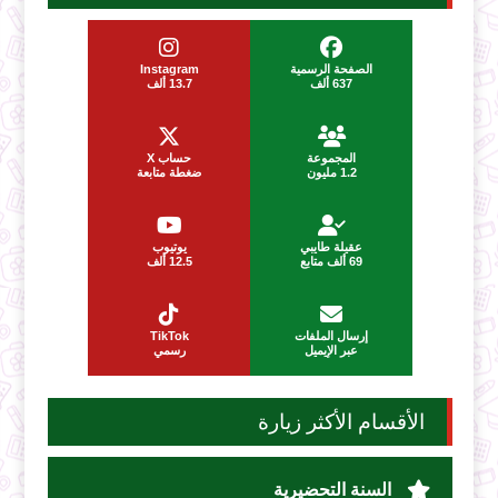
الصفحة الرسمية
Instagram
637 ألف
13.7 ألف
المجموعة
حساب X
1.2 مليون
ضغطة متابعة
عقيلة طايبي
يوتيوب
69 ألف متابع
12.5 ألف
إرسال الملفات
TikTok
عبر الإيميل
رسمي
الأقسام الأكثر زيارة
السنة التحضيرية