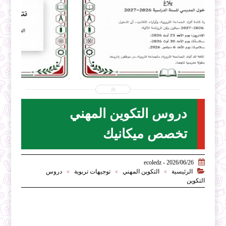


2026-07-31
ecoledz.net
شاهد الموضوع
دروس التكوين المهني
تخصص ميكانيك

2026/06/26 - ecoledz

الرئيسية
التكوين المهني
توجيهات تربوية
دروس
>
>
>
التكوين