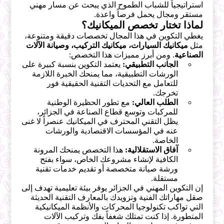
استراتيجياً للشباب الطموح الذي يبحث عن مسار مهني
مستقر ومجال يحمل فرصاً واعدة.
لماذا تختار تخصص الميكانيك؟
يغطي التكوين في هذا المجال تخصصات دقيقة ومتنوعة،
مثل
ميكانيك السيارات، ميكانيك التركيب، وصيانة الآلات
الصناعية
. ومن أبرز مميزات هذا التخصص:
الجانب التطبيقي:
يعتمد التكوين بنسبة كبيرة على
الورشات التطبيقية، مما يمنحك الخبرة اللازمة
للتعامل مع التحديات التقنية الحقيقية فور
تخرجك.
الطلب العالي:
مع تطور الحظيرة الوطنية
للمركبات وتوسع قطاع الصناعة في الجزائر،
يظل التقني المحترف في الميكانيك عنصراً لا غنى
عنه في المؤسسات الاقتصادية والورشات
الخاصة.
آفاق الاستقلالية:
هذا التخصص يمنحك المرونة
الكافية لإنشاء مشروعك الخاص، سواء بفتح
ورشة صيانة متخصصة أو تقديم خدمات تقنية
مستقلة.
إن التكوين المهني في الجزائر يوفر بيئة تعليمية تهدف إلى
صقل مهاراتك الفنية وتزويدك بالمعارف التقنية الحديثة
التي تواكب تكنولوجيا المحركات والأنظمة الميكانيكية
المتطورة. إذا كنت تمتلك شغفاً بفك وتركيب الآلات