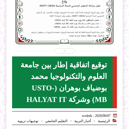


2026-07-31
ecoledz.net
شاهد الموضوع
توقيع اتفاقية إطار بين جامعة
العلوم والتكنولوجيا محمد
بوضياف بوهران (USTO-
MB) وشركة HALYAT IT

2026/06/07 - ecoledz

الرئيسية
أخبار التربية
التعليم الجامعي
توجيهات تربوية
>
>
>