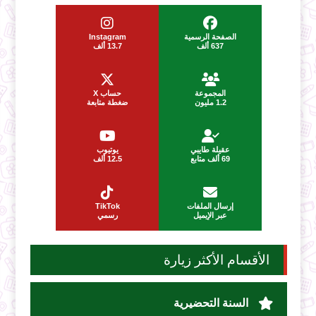
الصفحة الرسمية
Instagram
637 ألف
13.7 ألف
المجموعة
حساب X
1.2 مليون
ضغطة متابعة
عقيلة طايبي
يوتيوب
69 ألف متابع
12.5 ألف
إرسال الملفات
TikTok
عبر الإيميل
رسمي
الأقسام الأكثر زيارة
السنة التحضيرية