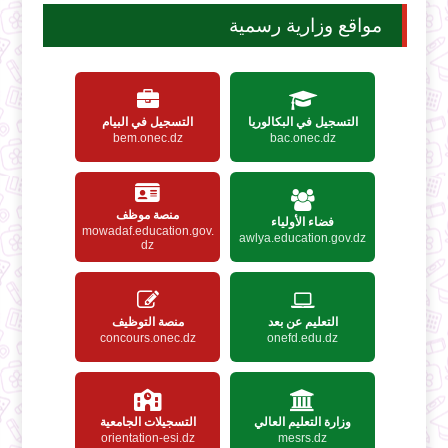
مواقع وزارية رسمية
التسجيل في البكالوريا
التسجيل في البيام
bem.onec.dz
bac.onec.dz
منصة موظف
فضاء الأولياء
mowadaf.education.gov.
awlya.education.gov.dz
dz
التعليم عن بعد
منصة التوظيف
concours.onec.dz
onefd.edu.dz
وزارة التعليم العالي
التسجيلات الجامعية
orientation-esi.dz
mesrs.dz