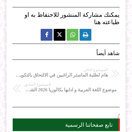
يمكنك مشاركة المنشور للاحنفاظ به او
طباعته هنا



شاهد أيضاً
الموضوع التالي
هام لطلبة الماستر الراغبين في الالتحاق بالتكوين في الدكتوراه
الموضوع السابق
موضوع اللغة العربية و ادابها بكالوريا 2026 الشعب رياضيات تقني رياضي علوم تجريبية و تسيير و اقتصاد و الفنون
';
تابع صفحاتنا الرسمية