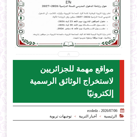


2026-07-31
ecoledz.net
شاهد الموضوع
مواقع مهمة للجزائريين
لاستخراج الوثائق الرسمية
إلكترونيًا

2026/07/06 - ecoledz

الرئيسية
أخبار التربية
توجيهات تربوية
>
>