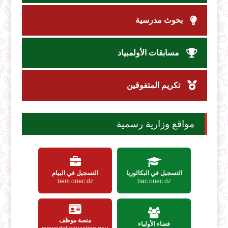
بحوث مدرسية
مسابقات الأولمبياد
تكريم المتفوقين
مواقع وزارية رسمية
التسجيل في البكالوريا
التسجيل في البيام
bem.onec.dz
bac.onec.dz
منصة موظف
فضاء الأولياء