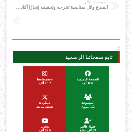
الموضوع التالي
المبدع وائل بمناسبة تخرجه وتحقيقه إنجازًا أكاديميًا مميزًا
';
تابع صفحاتنا الرسمية
الصفحة الرسمية
Instagram
637 ألف
13.7 ألف
المجموعة
حساب X
1.2 مليون
ضغطة متابعة
عقيلة طايبي
يوتيوب
69 ألف متابع
12.5 ألف