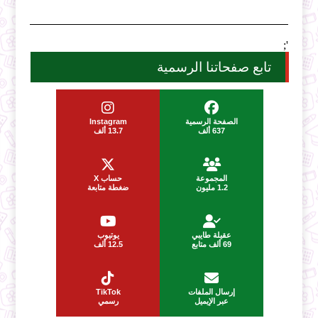
';
تابع صفحاتنا الرسمية
الصفحة الرسمية
Instagram
637 ألف
13.7 ألف
المجموعة
حساب X
1.2 مليون
ضغطة متابعة
عقيلة طايبي
يوتيوب
69 ألف متابع
12.5 ألف
إرسال الملفات
TikTok
عبر الإيميل
رسمي