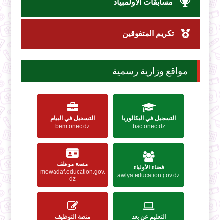
مسابقات الأولمبياد
تكريم المتفوقين
مواقع وزارية رسمية
التسجيل في البكالوريا
التسجيل في البيام
bem.onec.dz
bac.onec.dz
منصة موظف
فضاء الأولياء
mowadaf.education.gov.
awlya.education.gov.dz
dz
التعليم عن بعد
منصة التوظيف