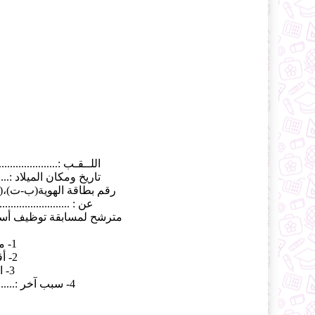
اللــقـب :.......................
تاريخ ومكان الميلاد :...........
رقم بطاقة الهوية(ب-ت)،(ر-س) :.
عن : ...........................
مترشح لمسابقة توظيف أساتذة الت
1- معدل كشف النقاط ( ).
2- أقـدميـــة الشهــادة ( ).
3- الخبــرة المهـنـيــة ( ).
4- سبب آخر :................................................. ...........