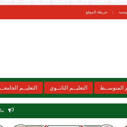
وصية
خريطة الموقع
ـم المتوســط
التعليــم الثانــوي
التعليــم الجامعــ
نتائج مسابقة الاساتذة 2026 cours onec dz