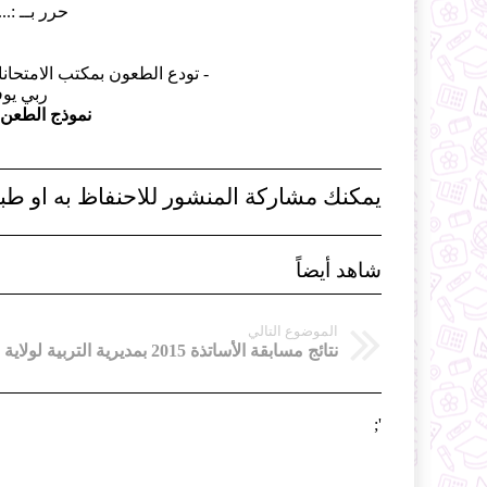
حرر بــ :.....
- تودع الطعون بمكتب الامتحانات 
ربي يو
نموذج الطعن في
يمكنك مشاركة المنشور للاحنفاظ به او طبا
شاهد أيضاً
الموضوع التالي
نتائج مسابقة الأساتذة 2015 بمديرية التربية لولاية قالمة
';