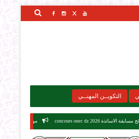
ي
التكويــن المهنــي
con
موعد الدخول المدرسي 2026-2027