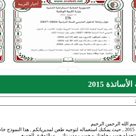
أخبار التوظيف
-07-31
2026-07-28
edz.net
ecoledz.net
شاهد الموضوع
ساتذة 2015
سم الله الرحمن الرحيم
نقلت لكم اليوم نموذج الطعن في نتائج مسابقة الاساتذة 2015 , حيث يمكنك استعماله لتوجيه طعن لمديرياتكم , هذا النموذج
ن تتعديله حسب حاجتك و حسب مديريتك ... و بالتوفيق للجميع .