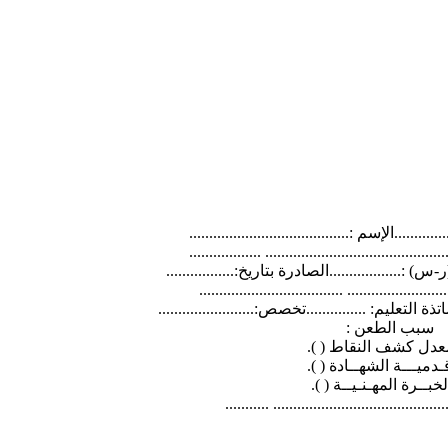
...........الإسم :........................................
...................................... ..................
.................الصادرة بتاريخ:.................
....................... ....................................
عليم: ...............تخصص:........................
سبب الطعن :