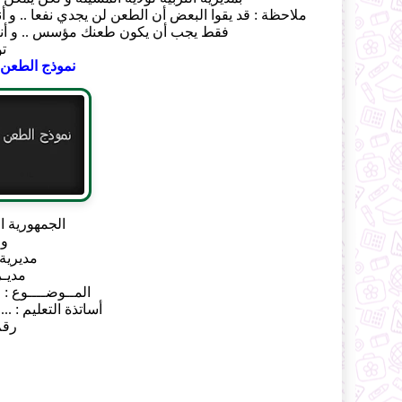
ملاحظة : قد يقوا البعض أن الطعن لن يجدي نفعا .. 
فقط يجب أن يكون طعنك مؤسس .. و أنا 
تو
نموذج الطعن في
الجمهورية ا
وز
مديرية 
مديـر
المــوضــــوع :
أساتذة التعليم : ........
رقم 