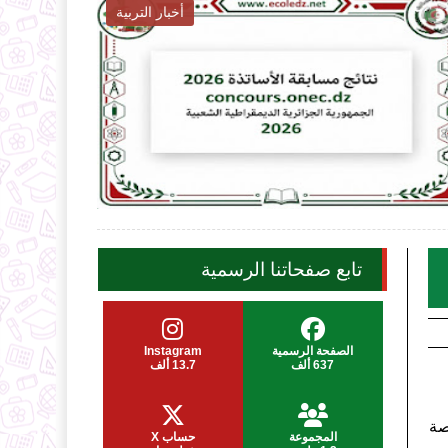
أخبار التربية

2026-08-06
2026
ecoledz.net
ecol
شاهد الموضوع
تابع صفحاتنا الرسمية
الصفحة الرسمية
Instagram
637 ألف
13.7 ألف
 خاصة
المجموعة
حساب X