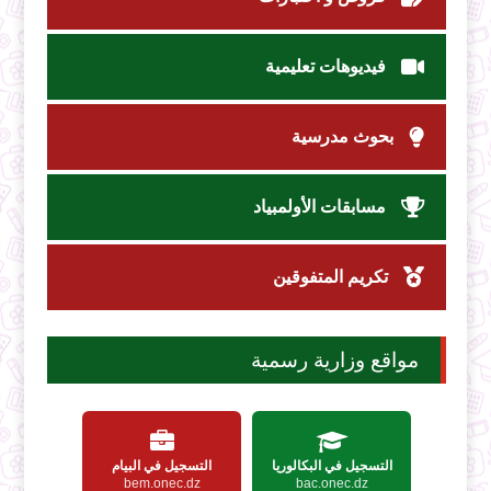
فيديوهات تعليمية
بحوث مدرسية
مسابقات الأولمبياد
تكريم المتفوقين
مواقع وزارية رسمية
التسجيل في البكالوريا
التسجيل في البيام
bem.onec.dz
bac.onec.dz