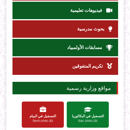
فيديوهات تعليمية
بحوث مدرسية
مسابقات الأولمبياد
تكريم المتفوقين
مواقع وزارية رسمية
التسجيل في البكالوريا
التسجيل في البيام
bem.onec.dz
bac.onec.dz