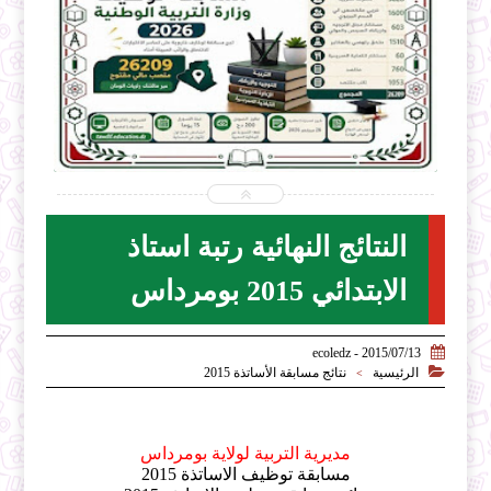


2026-07-28
ecoledz.net
شاهد الموضوع
النتائج النهائية رتبة استاذ
الابتدائي 2015 بومرداس

2015/07/13 - ecoledz

الرئيسية
نتائج مسابقة الأساتذة 2015
>
مديرية التربية لولاية بومرداس
مسابقة توظيف الاساتذة 2015