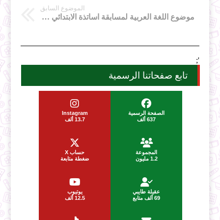
الموضوع السابق
موضوع اللغة العربية لمسابقة اساتذة الابتدائي 2016
';
تابع صفحاتنا الرسمية
الصفحة الرسمية
Instagram
637 ألف
13.7 ألف
المجموعة
حساب X
1.2 مليون
ضغطة متابعة
عقيلة طايبي
يوتيوب
69 ألف متابع
12.5 ألف