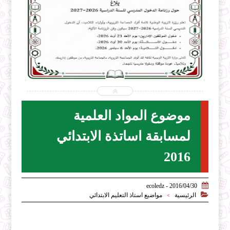


2026-07-31
ecoledz.net
شاهد الموضوع
موضوع المواد العلمية
لمسابقة اساتذة الابتدائي
2016

2016/04/30 - ecoledz

الرئيسية
مواضيع استاذ التعليم الابتدائي
>