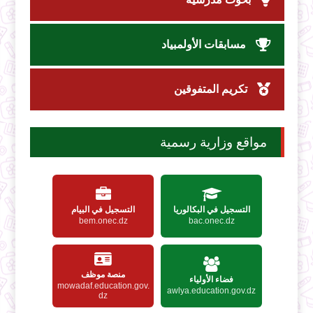
مسابقات الأولمبياد
تكريم المتفوقين
مواقع وزارية رسمية
التسجيل في البكالوريا
التسجيل في البيام
bem.onec.dz
bac.onec.dz
منصة موظف
فضاء الأولياء
mowadaf.education.gov.
awlya.education.gov.dz
dz