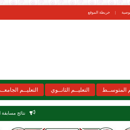
وصية
خريطة الموقع
ـم المتوســط
التعليــم الثانــوي
التعليــم الجامعــ
نتائج مسابقة الاساتذة 2026 concours onec dz