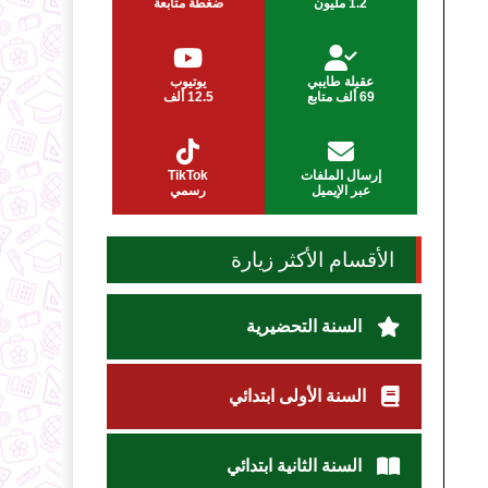
1.2 مليون
ضغطة متابعة
عقيلة طايبي
يوتيوب
69 ألف متابع
12.5 ألف
إرسال الملفات
TikTok
عبر الإيميل
رسمي
الأقسام الأكثر زيارة
السنة التحضيرية
السنة الأولى ابتدائي
السنة الثانية ابتدائي