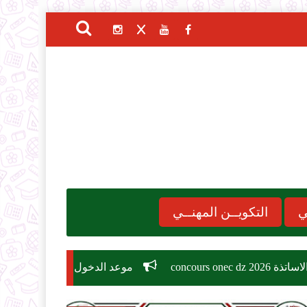
ي
التكويــن المهنــي
موعد الدخول المدرسي 2026-2027
مسابقة توظي