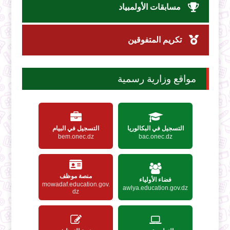
مسابقات الأولمبياد
تكريم المتفوقين
مواقع وزارية رسمية
التسجيل في البكالوريا
التسجيل في البيام
bem.onec.dz
bac.onec.dz
منصة موظف
فضاء الأولياء
mowadaf.education.gov.
awlya.education.gov.dz
dz