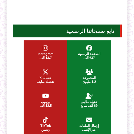
';
تابع صفحاتنا الرسمية
الصفحة الرسمية
Instagram
637 ألف
13.7 ألف
المجموعة
حساب X
1.2 مليون
ضغطة متابعة
عقيلة طايبي
يوتيوب
69 ألف متابع
12.5 ألف
إرسال الملفات
TikTok
عبر الإيميل
رسمي