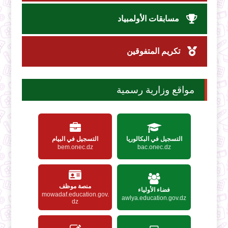
مسابقات الأولمبياد
تكريم المتفوقين
مواقع وزارية رسمية
التسجيل في البكالوريا
التسجيل في البيام
bem.onec.dz
bac.onec.dz
منصة موظف
فضاء الأولياء
mowadaf.education.gov.
awlya.education.gov.dz
dz