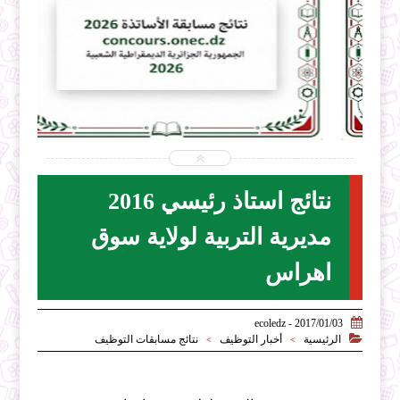


2026-07-31
ecoledz.net
شاهد الموضوع
نتائج استاذ رئيسي 2016
مديرية التربية لولاية سوق
اهراس

2017/01/03 - ecoledz

الرئيسية
أخبار التوظيف
نتائج مسابقات التوظيف
>
>