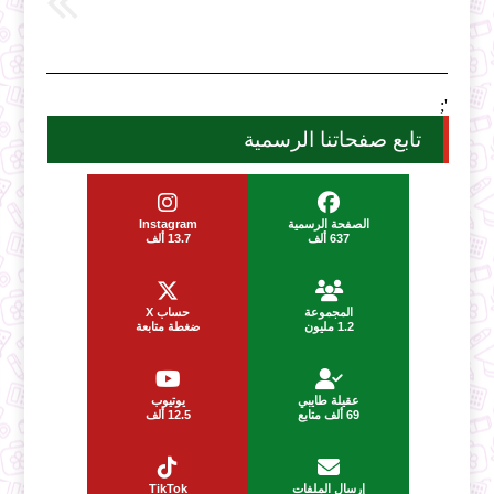
';
تابع صفحاتنا الرسمية
الصفحة الرسمية
Instagram
637 ألف
13.7 ألف
المجموعة
حساب X
1.2 مليون
ضغطة متابعة
عقيلة طايبي
يوتيوب
69 ألف متابع
12.5 ألف
إرسال الملفات
TikTok