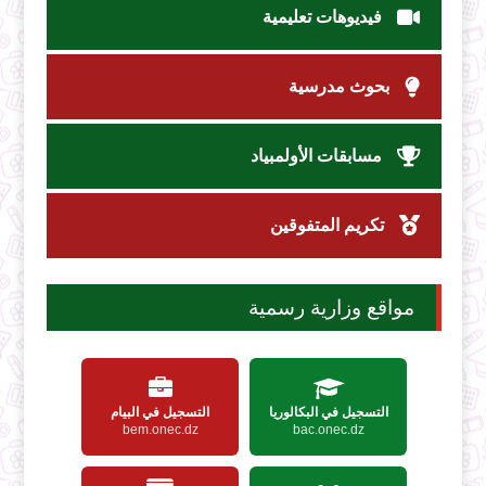
فيديوهات تعليمية
بحوث مدرسية
مسابقات الأولمبياد
تكريم المتفوقين
مواقع وزارية رسمية
التسجيل في البكالوريا
التسجيل في البيام
bem.onec.dz
bac.onec.dz