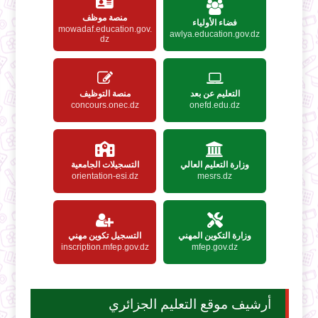
منصة موظف
فضاء الأولياء
mowadaf.education.gov.
awlya.education.gov.dz
dz
التعليم عن بعد
منصة التوظيف
concours.onec.dz
onefd.edu.dz
وزارة التعليم العالي
التسجيلات الجامعية
orientation-esi.dz
mesrs.dz
وزارة التكوين المهني
التسجيل تكوين مهني
inscription.mfep.gov.dz
mfep.gov.dz
أرشيف موقع التعليم الجزائري