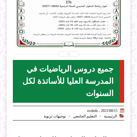


2026-07-31
ecoledz.net
شاهد الموضوع
جميع دروس الرياضيات في
المدرسة العليا للأساتذة لكل
السنوات

2021/08/15 - ecoledz

الرئيسية
التعليم الجامعي
توجيهات تربوية
>
>