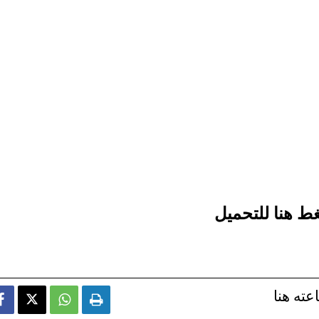
ط هنا للتحميل
عته هنا


