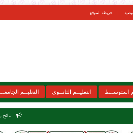
وصية
خريطة الموقع
ـم المتوســط
التعليــم الثانــوي
التعليــم الجامعــ
نتائج مسابقة الاساتذة 2026 concours onec dz