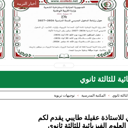
أخبار التوظيف
2026-07-28
ecoledz.net
شاهد الموضوع
ية للثالثة ثانوي
ثالثة ثانوي
المكتبة المدرسية
توجيهات تربوية
>
>
ي للاستاذة عقيلة طايبي يقدم لكم
علوم الفيزيائية للثالثة ثانوي