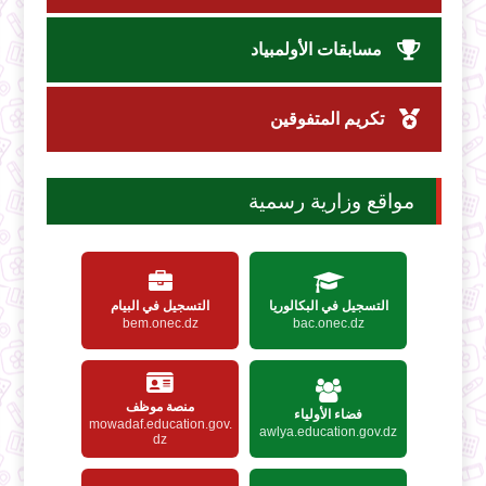
مسابقات الأولمبياد
تكريم المتفوقين
مواقع وزارية رسمية
التسجيل في البكالوريا
التسجيل في البيام
bem.onec.dz
bac.onec.dz
منصة موظف
فضاء الأولياء
mowadaf.education.gov.
awlya.education.gov.dz
dz