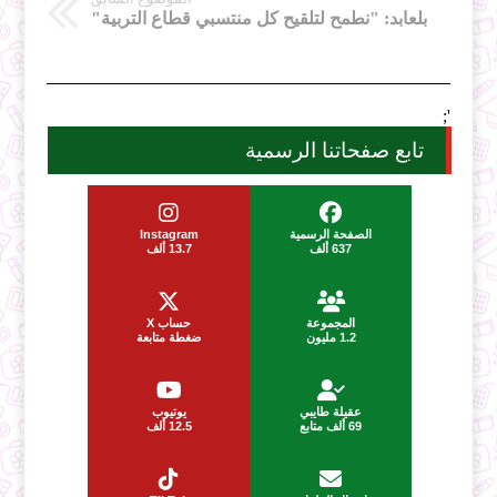
بلعابد: "نطمح لتلقيح كل منتسبي قطاع التربية"
';
تابع صفحاتنا الرسمية
الصفحة الرسمية
Instagram
637 ألف
13.7 ألف
المجموعة
حساب X
1.2 مليون
ضغطة متابعة
عقيلة طايبي
يوتيوب
69 ألف متابع
12.5 ألف