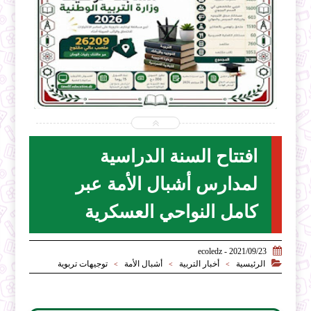


2026-07-28
ecoledz.net
شاهد الموضوع
افتتاح السنة الدراسية
لمدارس أشبال الأمة عبر
كامل النواحي العسكرية

2021/09/23 - ecoledz

الرئيسية
أخبار التربية
أشبال الأمة
توجيهات تربوية
>
>
>