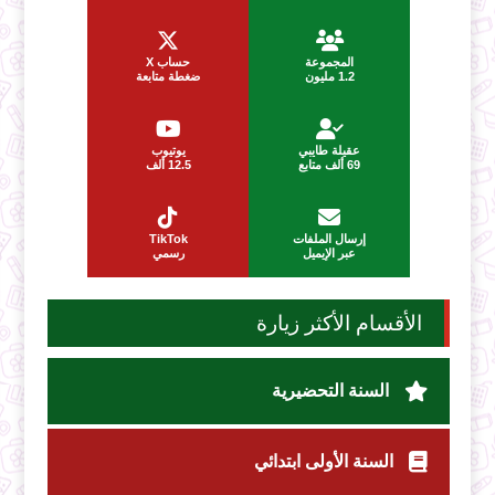
المجموعة
حساب X
1.2 مليون
ضغطة متابعة
عقيلة طايبي
يوتيوب
69 ألف متابع
12.5 ألف
إرسال الملفات
TikTok
عبر الإيميل
رسمي
الأقسام الأكثر زيارة
السنة التحضيرية
السنة الأولى ابتدائي