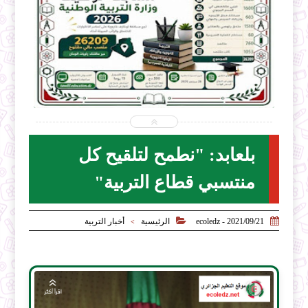


2026-07-28
ecoledz.net
شاهد الموضوع
بلعابد: "نطمح لتلقيح كل
منتسبي قطاع التربية"


2021/09/21 - ecoledz
الرئيسية
أخبار التربية
>