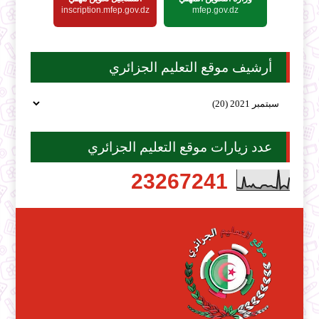
inscription.mfep.gov.dz
mfep.gov.dz
أرشيف موقع التعليم الجزائري
عدد زيارات موقع التعليم الجزائري
2
3
2
6
7
2
4
1