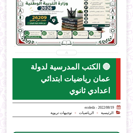


2026-07-28
ecoledz.net
شاهد الموضوع
🔴 الكتب المدرسية لدولة
عمان رياضيات ابتدائي
اعدادي ثانوي

2022/08/19 - ecoledz

الرئيسية
الرياضيات
توجيهات تربوية
>
>