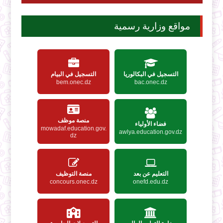
مواقع وزارية رسمية
التسجيل في البكالوريا
التسجيل في البيام
bem.onec.dz
bac.onec.dz
منصة موظف
فضاء الأولياء
mowadaf.education.gov.
awlya.education.gov.dz
dz
التعليم عن بعد
منصة التوظيف
concours.onec.dz
onefd.edu.dz