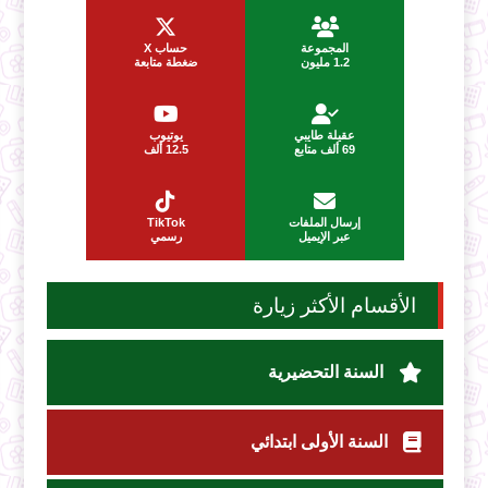
المجموعة
حساب X
1.2 مليون
ضغطة متابعة
عقيلة طايبي
يوتيوب
69 ألف متابع
12.5 ألف
إرسال الملفات
TikTok
عبر الإيميل
رسمي
الأقسام الأكثر زيارة
السنة التحضيرية
السنة الأولى ابتدائي