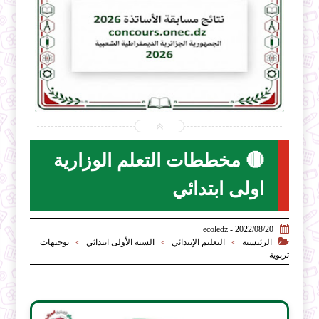


2026-08-06
2026-07-31
ecoledz.net
ecoledz.net
شاهد الموضوع
🔴 مخططات التعلم الوزارية
اولى ابتدائي

2022/08/20 - ecoledz

الرئيسية
التعليم الإبتدائي
السنة الأولى ابتدائي
توجيهات
>
>
>
تربوية