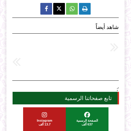



شاهد أيضاً
';
تابع صفحاتنا الرسمية
الصفحة الرسمية
Instagram
637 ألف
13.7 ألف