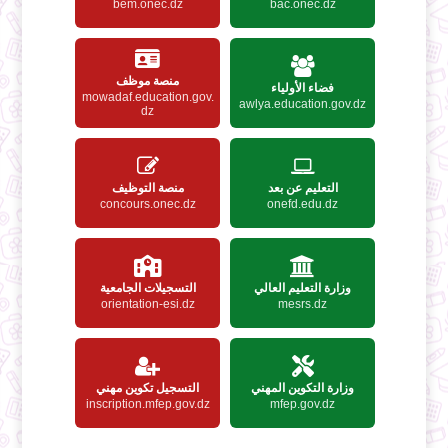
bem.onec.dz
bac.onec.dz
منصة موظف
فضاء الأولياء
mowadaf.education.gov.
awlya.education.gov.dz
dz
التعليم عن بعد
منصة التوظيف
concours.onec.dz
onefd.edu.dz
وزارة التعليم العالي
التسجيلات الجامعية
orientation-esi.dz
mesrs.dz
وزارة التكوين المهني
التسجيل تكوين مهني
inscription.mfep.gov.dz
mfep.gov.dz