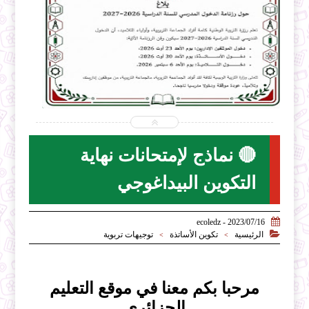


2026-07-31
ecoledz.net
شاهد الموضوع
🔴 نماذج لإمتحانات نهاية
التكوين البيداغوجي

2023/07/16 - ecoledz

الرئيسية
تكوين الأساتذة
توجيهات تربوية
>
>
مرحبا بكم معنا في موقع التعليم
الجزائري