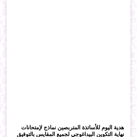
هدية اليوم للأساتذة المتربصين نماذج لإمتحانات
نهاية التكوين البيداغوجي لجميع المقايس بالتوفيق