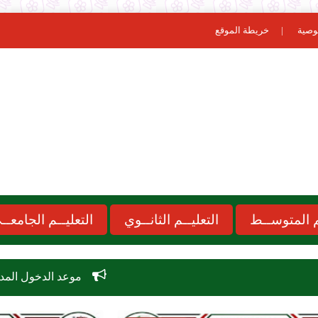
وصية
خريطة الموقع
ـم المتوســط
التعليــم الثانــوي
التعليــم الجامعــ
موعد الدخول المدرسي 2026-2027