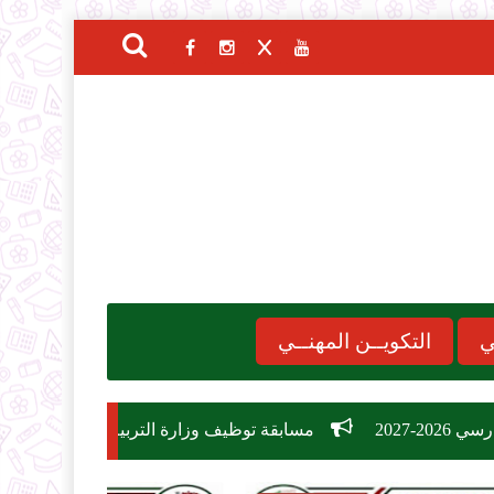
ي
التكويــن المهنــي
مسابقة توظيف وزارة التربية الوطنية 2026: دليل الشروط، التخصصات، وكيفية التسجيل في 26,209 منصب