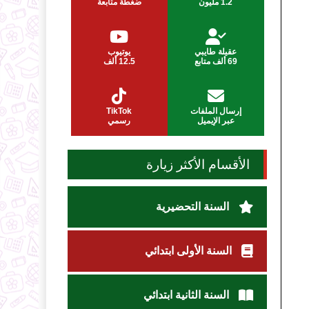
1.2 مليون
ضغطة متابعة
عقيلة طايبي
يوتيوب
69 ألف متابع
12.5 ألف
إرسال الملفات
TikTok
عبر الإيميل
رسمي
الأقسام الأكثر زيارة
السنة التحضيرية
السنة الأولى ابتدائي
السنة الثانية ابتدائي